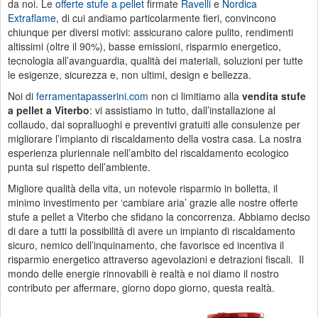
da noi. Le
offerte stufe a pellet
firmate
Ravelli
e
Nordica
Extraflame
, di cui andiamo particolarmente fieri, convincono
chiunque per diversi motivi: assicurano calore pulito, rendimenti
altissimi (oltre il 90%), basse emissioni, risparmio energetico,
tecnologia all’avanguardia, qualità dei materiali, soluzioni per tutte
le esigenze, sicurezza e, non ultimi, design e bellezza.
Noi di
ferramentapasserini.com
non ci limitiamo alla
vendita stufe
a pellet a Viterbo
: vi assistiamo in tutto, dall’installazione al
collaudo, dai sopralluoghi e preventivi gratuiti alle consulenze per
migliorare l’impianto di riscaldamento della vostra casa. La nostra
esperienza pluriennale nell’ambito del riscaldamento ecologico
punta sul rispetto dell’ambiente.
Migliore qualità della vita, un notevole risparmio in bolletta, il
minimo investimento per ‘cambiare aria’ grazie alle nostre offerte
stufe a pellet a Viterbo che sfidano la concorrenza. Abbiamo deciso
di dare a tutti la possibilità di avere un impianto di riscaldamento
sicuro, nemico dell’inquinamento, che favorisce ed incentiva il
risparmio energetico attraverso agevolazioni e detrazioni fiscali. Il
mondo delle energie rinnovabili è realtà e noi diamo il nostro
contributo per affermare, giorno dopo giorno, questa realtà.