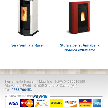
Vera Ventilata Ravelli
Stufa a pellet Annabella
Nordica extraflame
Ferramenta Passerini Maurizio - P.IVA 01595510569
Via Veneto 67/69 - 01025 Grotte Di Castro (VT)
Tel.
0763.796453