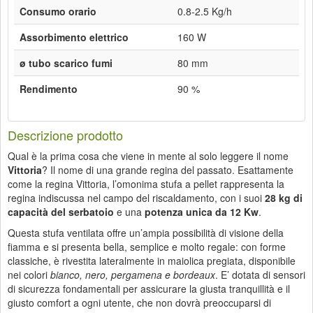
Consumo orario
0.8-2.5 Kg/h
Assorbimento elettrico
160 W
ø tubo scarico fumi
80 mm
Rendimento
90 %
Descrizione prodotto
Qual è la prima cosa che viene in mente al solo leggere il nome
Vittoria
? Il nome di una grande regina del passato. Esattamente
come la regina Vittoria, l’omonima stufa a pellet rappresenta la
regina indiscussa nel campo del riscaldamento, con i suoi
28 kg di
capacità del serbatoio
e una
potenza unica da 12 Kw
.
Questa stufa ventilata offre un’ampia possibilità di visione della
fiamma e si presenta bella, semplice e molto regale: con forme
classiche, è rivestita lateralmente in maiolica pregiata, disponibile
nei colori
bianco, nero, pergamena e bordeaux
. E’ dotata di sensori
di sicurezza fondamentali per assicurare la giusta tranquillità e il
giusto comfort a ogni utente, che non dovrà preoccuparsi di