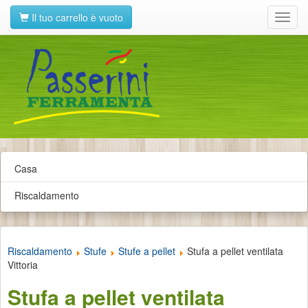
Il tuo carrello è vuoto
Toggl
navig
Casa
Riscaldamento
Riscaldamento
Stufe
Stufe a pellet
Stufa a pellet ventilata
Vittoria
Stufa a pellet ventilata