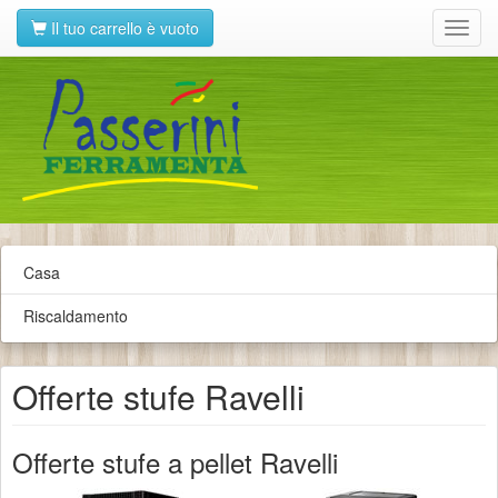
Il tuo carrello è vuoto
Toggl
navig
Casa
Riscaldamento
Offerte stufe Ravelli
Offerte stufe a pellet Ravelli