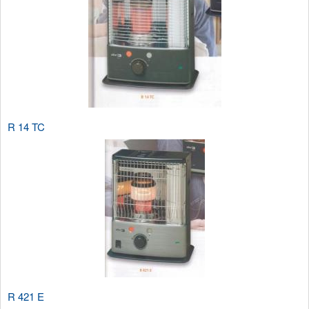
R 14 TC
R 421 E