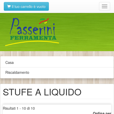
Il tuo carrello è vuoto
Toggl
navig
Casa
Riscaldamento
STUFE A LIQUIDO
Risultati 1 - 10 di 10
Ordina per