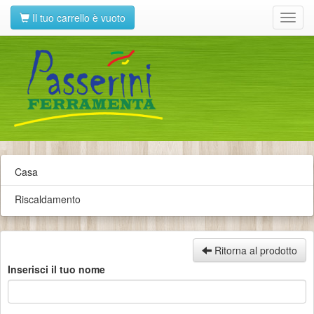
Il tuo carrello è vuoto
Toggl
navig
Casa
Riscaldamento
Ritorna al prodotto
Inserisci il tuo nome