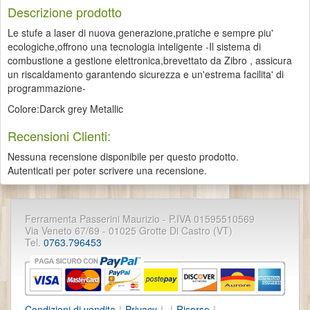
Descrizione prodotto
Le stufe a laser di nuova generazione,pratiche e sempre piu'
ecologiche,offrono una tecnologia inteligente -Il sistema di
combustione a gestione elettronica,brevettato da Zibro , assicura
un riscaldamento garantendo sicurezza e un'estrema facilita' di
programmazione-
Colore:Darck grey Metallic
Recensioni Clienti:
Nessuna recensione disponibile per questo prodotto.
Autenticati per poter scrivere una recensione.
Ferramenta Passerini Maurizio - P.IVA 01595510569
Via Veneto 67/69 - 01025 Grotte Di Castro (VT)
Tel.
0763.796453
Condizioni di vendita
|
Privacy
|
|
Risorse
|