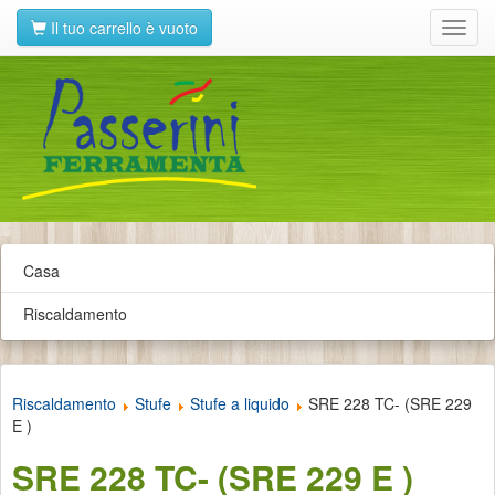
Il tuo carrello è vuoto
Toggl
navig
Casa
Riscaldamento
Riscaldamento
Stufe
Stufe a liquido
SRE 228 TC- (SRE 229
E )
SRE 228 TC- (SRE 229 E )