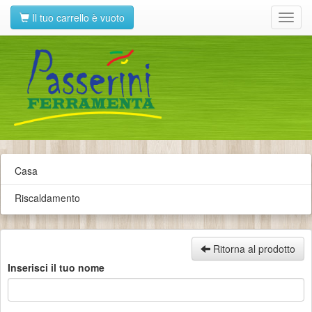
Il tuo carrello è vuoto
Toggl
navig
Casa
Riscaldamento
Ritorna al prodotto
Inserisci il tuo nome