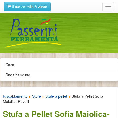
Il tuo carrello è vuoto
Toggl
navig
Casa
Riscaldamento
Riscaldamento
Stufe
Stufe a pellet
Stufa a Pellet Sofia
Maiolica-Ravelli
Stufa a Pellet Sofia Maiolica-