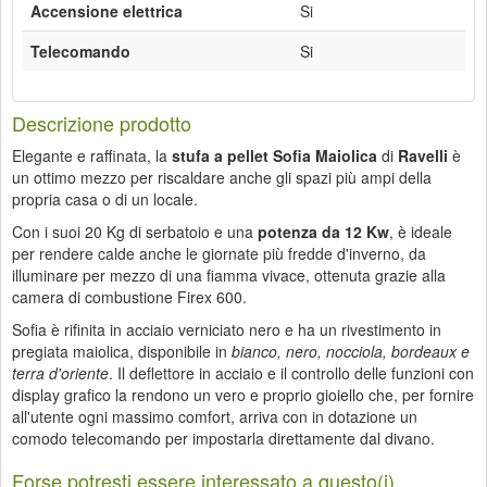
Accensione elettrica
Si
Telecomando
Si
Descrizione prodotto
Elegante e raffinata, la
stufa a pellet Sofia Maiolica
di
Ravelli
è
un ottimo mezzo per riscaldare anche gli spazi più ampi della
propria casa o di un locale.
Con i suoi 20 Kg di serbatoio e una
potenza da 12 Kw
, è ideale
per rendere calde anche le giornate più fredde d'inverno, da
illuminare per mezzo di una fiamma vivace, ottenuta grazie alla
camera di combustione Firex 600.
Sofia è rifinita in acciaio verniciato nero e ha un rivestimento in
pregiata maiolica, disponibile in
bianco, nero, nocciola, bordeaux e
terra d'oriente
. Il deflettore in acciaio e il controllo delle funzioni con
display grafico la rendono un vero e proprio gioiello che, per fornire
all'utente ogni massimo comfort, arriva con in dotazione un
comodo telecomando per impostarla direttamente dal divano.
Forse potresti essere interessato a questo(i)