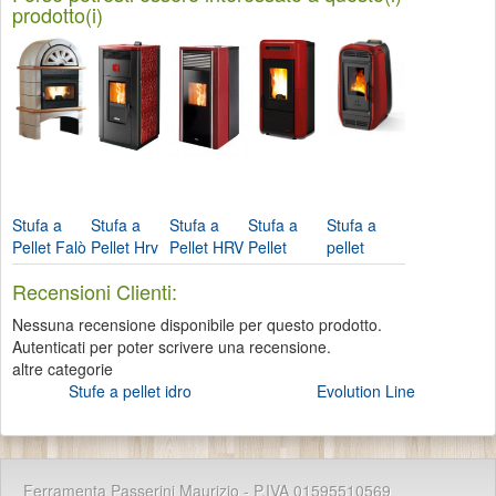
prodotto(i)
Stufa a
Stufa a
Stufa a
Stufa a
Stufa a
Pellet Falò
Pellet Hrv
Pellet HRV
Pellet
pellet
1xlp-
170
200 Hydro-
Giordana
Agata
Recensioni Clienti:
Nordica...
Hydro...
Ravelli
Idro-
versione...
Nordica...
Nessuna recensione disponibile per questo prodotto.
Autenticati per poter scrivere una recensione.
altre categorie
Stufe a pellet idro
Evolution Line
Ferramenta Passerini Maurizio - P.IVA 01595510569