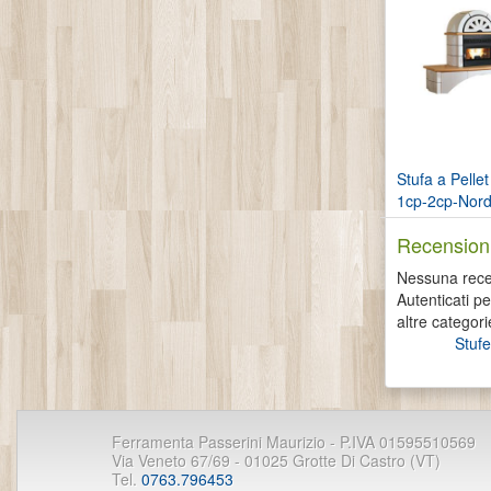
Stufa a Pellet
1cp-2cp-Nordi
Recensioni
Nessuna recen
Autenticati p
altre categori
Stufe
Ferramenta Passerini Maurizio - P.IVA 01595510569
Via Veneto 67/69 - 01025 Grotte Di Castro (VT)
Tel.
0763.796453