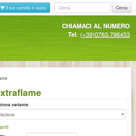
Il tuo carrello è vuoto
Cerca
CHIAMACI AL NUMERO
Tel
.
(+39)0763.796453
lame
Extraflame
ziona variante
:
anti
re: