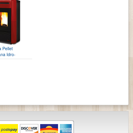
a Pellet
na Idro-
a...