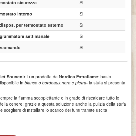
mostato sicurezza
Si
mostato interno
Si
dispos. per termostato esterno
Si
grammatore settimanale
Si
lecomando
Si
let
Souvenir Lux
prodotta da N
ordica Extraflame
: basta
disponibile in
bianco o bordeaux,nero e pietra-
la stufa si presenta
sempre la fiamma scoppiettante e in grado di riscaldare tutto lo
e della cenere: grazie a questa soluzione anche la pulizia della stufa
 scegliere di installare lo scarico dei fumi tramite uscita