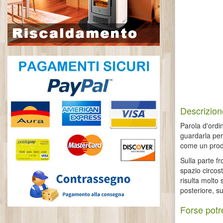
Descrizion
Parola d'ordin
guardarla per
come un prodo
Sulla parte f
spazio circost
risulta molto 
posteriore, su
Forse potre