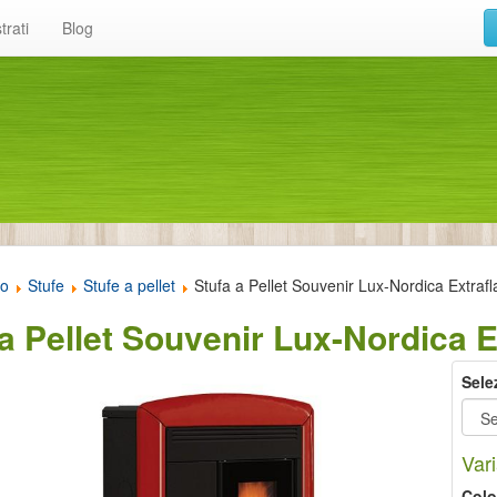
trati
Blog
to
Stufe
Stufe a pellet
Stufa a Pellet Souvenir Lux-Nordica Extraf
 a Pellet Souvenir Lux-Nordica 
Sele
Vari
Colo