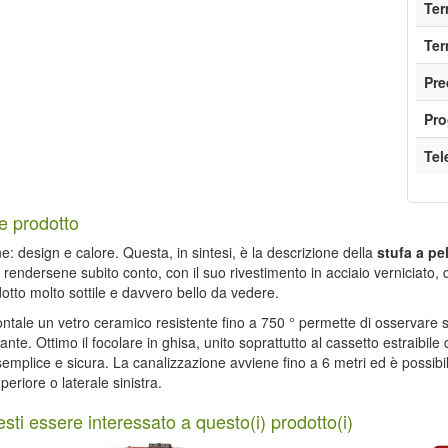
Ter
Ter
Pre
Pro
Te
e prodotto
e: design e calore. Questa, in sintesi, è la descrizione della
stufa a pel
 rendersene subito conto, con il suo rivestimento in acciaio verniciato, 
tto molto sottile e davvero bello da vedere.
rontale un vetro ceramico resistente fino a 750 ° permette di osservare 
ante. Ottimo il focolare in ghisa, unito soprattutto al cassetto estraibil
semplice e sicura. La canalizzazione avviene fino a 6 metri ed è possibile
periore o laterale sinistra.
sti essere interessato a questo(i) prodotto(i)