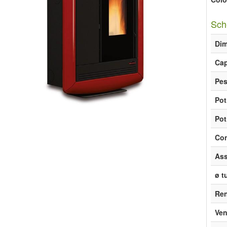
Sch
Dim
Cap
Pe
Pot
Pot
Con
Ass
ø t
Re
Ven