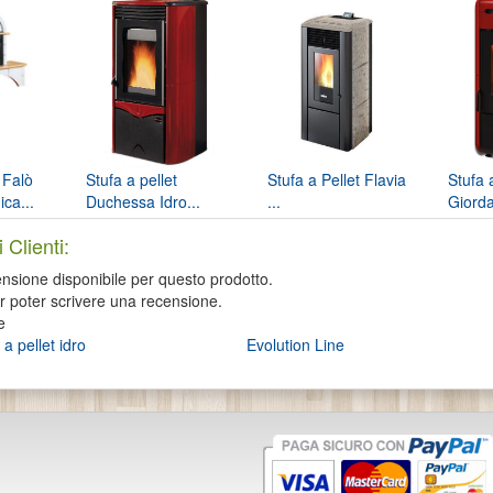
 Falò
Stufa a pellet
Stufa a Pellet Flavia
Stufa 
ca...
Duchessa Idro...
...
Giorda
Nordic
 Clienti:
sione disponibile per questo prodotto.
er poter scrivere una recensione.
e
 a pellet idro
Evolution Line