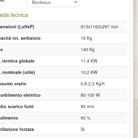
eda tecnica
ensioni (LxHxP)
813x1162x297 mm
acità tot. serbatoio
18 Kg
so
140 Kg
. termica globale
11,4 KW
. nominale (utile)
10,2 KW
sumo orario
0,8-2,3 Kg/h
orbimento elettrico
80-100 W
ubo scarico fumi
80 mm
ndimento
90 %
tilazione forzata
Si