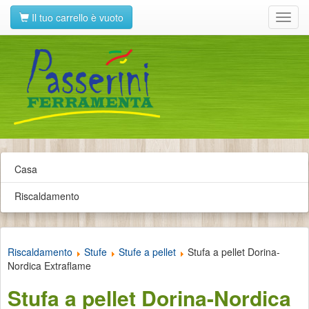
Il tuo carrello è vuoto
Toggl
navig
Casa
Riscaldamento
Riscaldamento
Stufe
Stufe a pellet
Stufa a pellet Dorina-
Nordica Extraflame
Stufa a pellet Dorina-Nordica