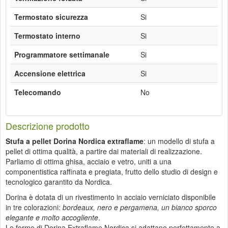
Termostato sicurezza
Si
Termostato interno
Si
Programmatore settimanale
Si
Accensione elettrica
Si
Telecomando
No
Descrizione prodotto
Stufa a pellet Dorina Nordica extraflame
: un modello di stufa a
pellet di ottima qualità, a partire dai materiali di realizzazione.
Parliamo di ottima ghisa, acciaio e vetro, uniti a una
componentistica raffinata e pregiata, frutto dello studio di design e
tecnologico garantito da Nordica.
Dorina è dotata di un rivestimento in acciaio verniciato disponibile
in tre colorazioni:
bordeaux, nero e pergamena, un bianco sporco
elegante e molto accogliente
.
Le forme di Dorina Extraflame Nordica si adattano perfettamente a