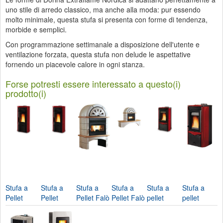
uno stile di arredo classico, ma anche alla moda: pur essendo
molto minimale, questa stufa si presenta con forme di tendenza,
morbide e semplici.
Con programmazione settimanale a disposizione dell'utente e
ventilazione forzata, questa stufa non delude le aspettative
fornendo un piacevole calore in ogni stanza.
Forse potresti essere interessato a questo(i)
prodotto(i)
Stufa a
Stufa a
Stufa a
Stufa a
Stufa a
Stufa a
Pellet
Pellet
Pellet Falò
Pellet Falò
pellet
pellet
Emma-
Emma
1xlp-
1cp-2cp-
Duchessa
Duchessa
Nordica
Plus-
Nordica...
Nordica...
Idro-
Idro...