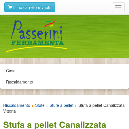
Il tuo carrello è vuoto
Toggl
navig
Casa
Riscaldamento
Riscaldamento
Stufe
Stufe a pellet
Stufa a pellet Canalizzata
Vittoria
Stufa a pellet Canalizzata