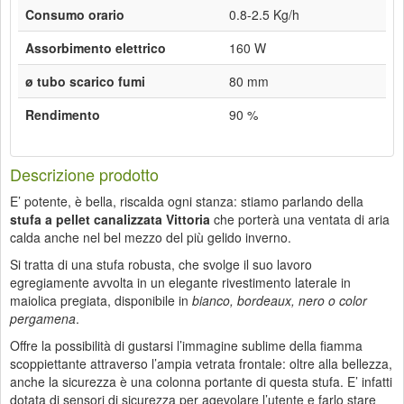
Consumo orario
0.8-2.5 Kg/h
Assorbimento elettrico
160 W
ø tubo scarico fumi
80 mm
Rendimento
90 %
Descrizione prodotto
E’ potente, è bella, riscalda ogni stanza: stiamo parlando della
stufa a pellet canalizzata Vittoria
che porterà una ventata di aria
calda anche nel bel mezzo del più gelido inverno.
Si tratta di una stufa robusta, che svolge il suo lavoro
egregiamente avvolta in un elegante rivestimento laterale in
maiolica pregiata, disponibile in
bianco, bordeaux, nero o color
pergamena
.
Offre la possibilità di gustarsi l’immagine sublime della fiamma
scoppiettante attraverso l’ampia vetrata frontale: oltre alla bellezza,
anche la sicurezza è una colonna portante di questa stufa. E’ infatti
dotata di sensori di sicurezza per agevolare l’utente e farlo stare