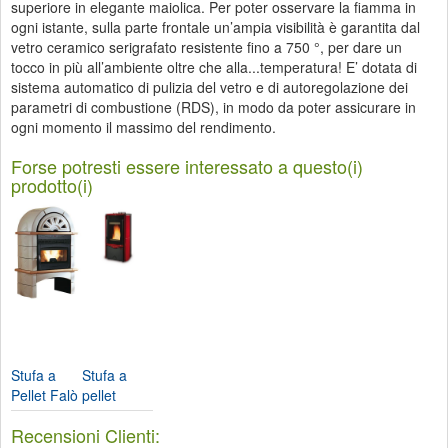
superiore in elegante maiolica. Per poter osservare la fiamma in
ogni istante, sulla parte frontale un’ampia visibilità è garantita dal
vetro ceramico serigrafato resistente fino a 750 °, per dare un
tocco in più all’ambiente oltre che alla...temperatura! E’ dotata di
sistema automatico di pulizia del vetro e di autoregolazione dei
parametri di combustione (RDS), in modo da poter assicurare in
ogni momento il massimo del rendimento.
Forse potresti essere interessato a questo(i)
prodotto(i)
Stufa a
Stufa a
Pellet Falò
pellet
1xlp-
Duchessa
Recensioni Clienti:
Nordica...
Idro-