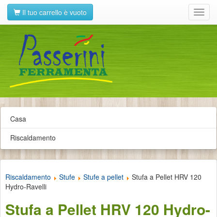
Il tuo carrello è vuoto
Toggl
navig
Casa
Riscaldamento
Riscaldamento
Stufe
Stufe a pellet
Stufa a Pellet HRV 120
Hydro-Ravelli
Stufa a Pellet HRV 120 Hydro-