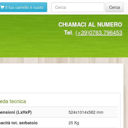
Il tuo carrello è vuoto
Cerca
CHIAMACI AL NUMERO
Tel
.
(+39)0763.796453
eda tecnica
ensioni (LxHxP)
524x1014x582 mm
acità tot. serbatoio
25 Kg