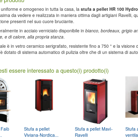
 uniforme e omogeneo in tutta la casa, la
stufa a pellet HR 100 Hydro
ssima da vedere e realizzata in maniera ottima dagli artigiani Ravelli, q
ione presenti nel suo cuore bruciante.
teralmente in acciaio verniciato disponibile in
bianco, bordeaux, grigio ant
e, e di calore, alla propria stanza
.
ale è in vetro ceramico serigrafato, resistente fino a 750 ° e la visione 
e, è dotato di sistema automatico di pulizia oltre che di un sistema di a
sti essere interessato a questo(i) prodotto(i)
 Falò
Stufa a pellet
Stufa a pellet Mavì-
Stufa 
.
Viviana-Nordica...
Ravelli
ventil