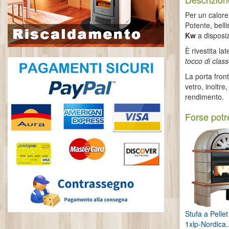
Per un calore
Potente, belli
Kw
a disposiz
È rivestita la
tocco di class
La porta front
vetro, inoltr
rendimento.
Forse potre
Stufa a Pellet
1xlp-Nordica..