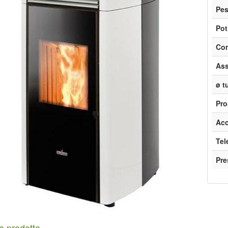
Pe
Pot
Con
Ass
ø t
Pro
Acc
Te
Pr
e prodotto