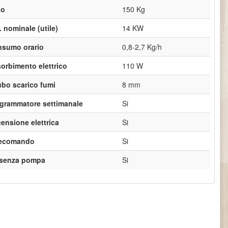
so
150 Kg
. nominale (utile)
14 KW
sumo orario
0,8-2,7 Kg/h
orbimento elettrico
110 W
ubo scarico fumi
8 mm
grammatore settimanale
Si
ensione elettrica
Si
lecomando
Si
esenza pompa
Si