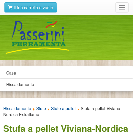
Il tuo carrello è vuoto
Toggl
navig
Casa
Riscaldamento
Riscaldamento
Stufe
Stufe a pellet
Stufa a pellet Viviana-
Nordica Extraflame
Stufa a pellet Viviana-Nordica