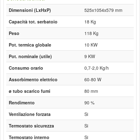
Dimensioni (LxHxP)
525x1054x579 mm
Capacità tot. serbatoio
18 Kg
Peso
118 Kg
Pot. termica globale
10 KW
Pot. nominale (utile)
9 KW
Consumo orario
0,7-2,0 Kg/h
Assorbimento elettrico
60-80 W
ø tubo scarico fumi
80 mm
Rendimento
90 %
Ventilazione forzata
Si
Termostato sicurezza
Si
Termostato interno
Si