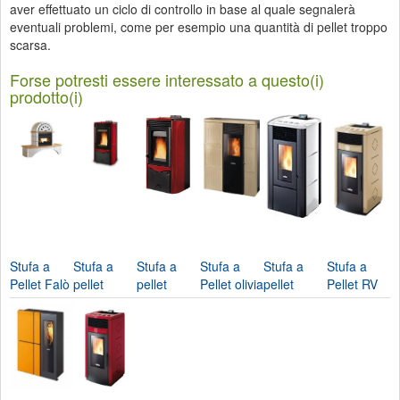
aver effettuato un ciclo di controllo in base al quale segnalerà
eventuali problemi, come per esempio una quantità di pellet troppo
scarsa.
Forse potresti essere interessato a questo(i)
prodotto(i)
Stufa a
Stufa a
Stufa a
Stufa a
Stufa a
Stufa a
Pellet Falò
pellet
pellet
Pellet olivia
pellet
Pellet RV
1cp-2cp-
Duchessa
Duchessa
ceramica-
Monica-
120-Ravelli
Nordica...
Idro-
Idro...
Ravelli
Ravelli
Nordica...