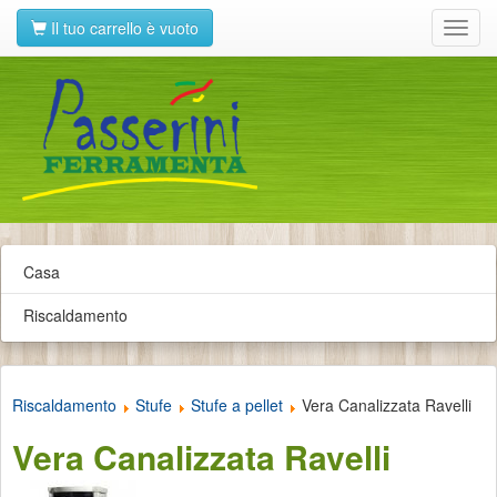
Il tuo carrello è vuoto
Toggl
navig
Casa
Riscaldamento
Riscaldamento
Stufe
Stufe a pellet
Vera Canalizzata Ravelli
Vera Canalizzata Ravelli