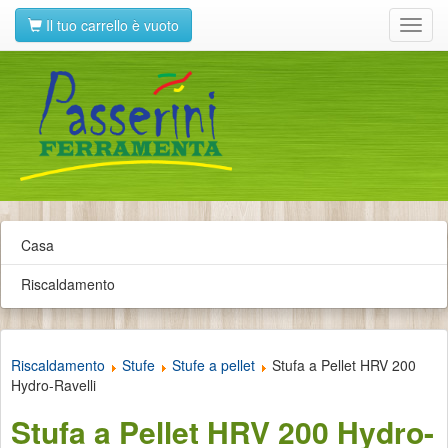
Il tuo carrello è vuoto
Toggl
navig
Casa
Riscaldamento
Riscaldamento
Stufe
Stufe a pellet
Stufa a Pellet HRV 200
Hydro-Ravelli
Stufa a Pellet HRV 200 Hydro-