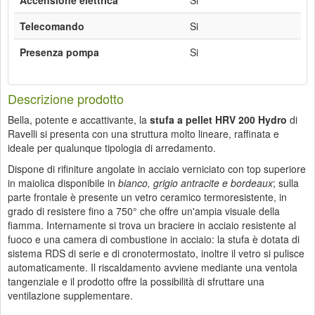
Accensione elettrica
Si
Telecomando
Si
Presenza pompa
Si
Descrizione prodotto
Bella, potente e accattivante, la
stufa a pellet HRV 200 Hydro
di
Ravelli si presenta con una struttura molto lineare, raffinata e
ideale per qualunque tipologia di arredamento.
Dispone di rifiniture angolate in acciaio verniciato con top superiore
in maiolica disponibile in
bianco, grigio antracite e bordeaux
; sulla
parte frontale è presente un vetro ceramico termoresistente, in
grado di resistere fino a 750° che offre un'ampia visuale della
fiamma. Internamente si trova un braciere in acciaio resistente al
fuoco e una camera di combustione in acciaio: la stufa è dotata di
sistema RDS di serie e di cronotermostato, inoltre il vetro si pulisce
automaticamente. Il riscaldamento avviene mediante una ventola
tangenziale e il prodotto offre la possibilità di sfruttare una
ventilazione supplementare.