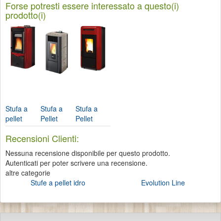
Forse potresti essere interessato a questo(i)
prodotto(i)
Stufa a
Stufa a
Stufa a
pellet
Pellet
Pellet
Duchessa
Flavia ...
Giordana
Recensioni Clienti:
Idro...
Idro-
Nordica...
Nessuna recensione disponibile per questo prodotto.
Autenticati per poter scrivere una recensione.
altre categorie
Stufe a pellet idro
Evolution Line