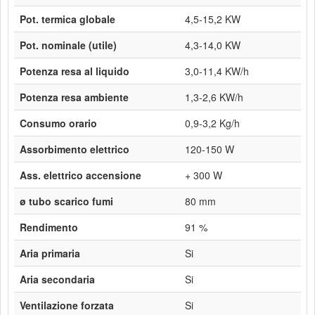
Pot. termica globale
4,5-15,2 KW
Pot. nominale (utile)
4,3-14,0 KW
Potenza resa al liquido
3,0-11,4 KW/h
Potenza resa ambiente
1,3-2,6 KW/h
Consumo orario
0,9-3,2 Kg/h
Assorbimento elettrico
120-150 W
Ass. elettrico accensione
+ 300 W
ø tubo scarico fumi
80 mm
Rendimento
91 %
Aria primaria
Si
Aria secondaria
Si
Ventilazione forzata
Si