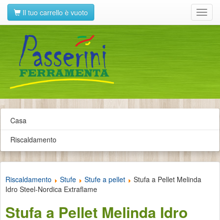
Il tuo carrello è vuoto
Toggl
navig
Casa
Riscaldamento
Riscaldamento
Stufe
Stufe a pellet
Stufa a Pellet Melinda
Idro Steel-Nordica Extraflame
Stufa a Pellet Melinda Idro