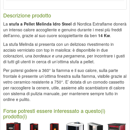
Descrizione prodotto
La
stufa a Pellet Melinda Idro Steel
di Nordica Extraflame donerà
un intenso calore accogliente e genuino durante i mesi più freddi
dell’anno, grazie al suo cuore scoppiettante da ben
14 Kw
.
La stufa Melinda si presenta con un delizioso rivestimento in
acciaio verniciato con top in maiolica: è disponibile in due
colorazioni, una
bordeaux e una pergamena
, per incontrare i gusti
di tutti gli utenti in cerca di un’ottima stufa a pellet.
Per potersi godere a 360° la fiamma e il suo calore, sulla parte
frontale è presente un’ottima finestra sulla fiamma, visibile grazie al
vetro ceramico resistente a 750°. E’ dotata di un comodo cassetto
per raccogliere la cenere, utile, assieme allo scambiatore di calore
con sistema di pulizia manuale, per mantenere sempre tutto in
ordine e pulito.
Forse potresti essere interessato a questo(i)
prodotto(i)