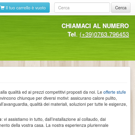
Il tuo carrello è vuoto
Cerca
CHIAMACI AL NUMERO
Tel
.
(+39)0763.796453
alla qualità ed ai prezzi competitivi proposti da noi. Le
offerte stufe
onvincono chiunque per diversi motivi: assicurano calore pulito,
ll’avanguardia, qualità dei materiali, soluzioni per tutte le esigenze,
o
: vi assistiamo in tutto, dall’installazione al collaudo, dai
damento della vostra casa. La nostra esperienza pluriennale