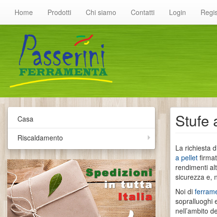
Home
Prodotti
Chi siamo
Contatti
Login
Regis
Stufe 
Casa
Riscaldamento
La richiesta d
a pellet
firma
rendimenti alt
sicurezza e, n
Noi di
ferram
sopralluoghi 
nell’ambito d