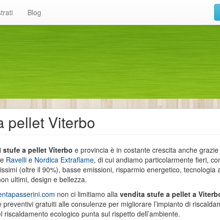
trati
Blog
a pellet Viterbo
i
stufe a pellet Viterbo
e provincia è in costante crescita anche grazie 
te
Ravelli
e
Nordica Extraflame
, di cui andiamo particolarmente fieri, c
issimi (oltre il 90%), basse emissioni, risparmio energetico, tecnologia a
on ultimi, design e bellezza.
entapasserini.com
non ci limitiamo alla
vendita stufe a pellet a Viterb
e preventivi gratuiti alle consulenze per migliorare l’impianto di riscal
el riscaldamento ecologico punta sul rispetto dell’ambiente.