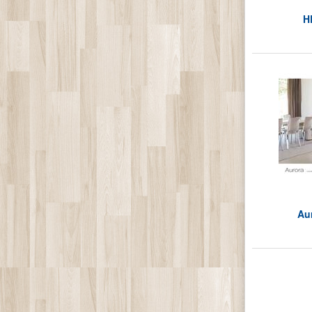
H
Aur