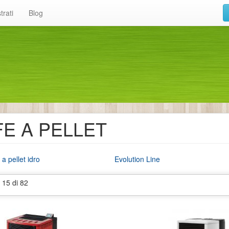
trati
Blog
E A PELLET
 a pellet idro
Evolution Line
- 15 di 82