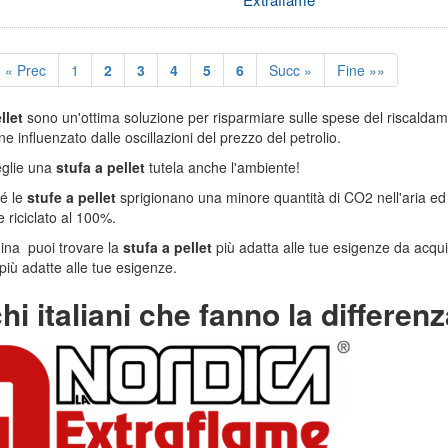
« Prec
1
2
3
4
5
6
Succ »
Fine »»
llet
sono un'ottima soluzione per risparmiare sulle spese del riscaldame
ne influenzato dalle oscillazioni del prezzo del petrolio.
ceglie una
stufa a pellet
tutela anche l'ambiente!
é le
stufe a pellet
sprigionano una minore quantità di CO2 nell'aria ed i
e riciclato al 100%.
ina puoi trovare la
stufa a pellet
più adatta alle tue esigenze da acquis
 più adatte alle tue esigenze.
hi italiani che fanno la differen