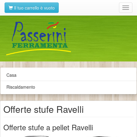
Il tuo carrello è vuoto
Toggl
navig
Casa
Riscaldamento
Offerte stufe Ravelli
Offerte stufe a pellet Ravelli