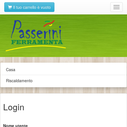
Il tuo carrello è vuoto
Toggl
navig
Casa
Riscaldamento
Login
Nome utente