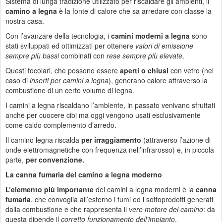
Sistema di lunga tradizione utilizzato per riscaldare gli ambienti, il
camino a legna
è la fonte di calore che sa arredare con classe la
nostra casa.
Con l’avanzare della tecnologia, i
camini moderni a legna
sono
stati sviluppati ed ottimizzati per ottenere
valori di emissione
sempre più bassi
combinati con
rese sempre più elevate
.
Questi focolari, che possono essere
aperti o chiusi
con vetro (nel
caso di
inserti per camini a legna
), generano calore attraverso la
combustione di un certo volume di legna.
I camini a legna riscaldano l’ambiente, in passato venivano sfruttati
anche per cuocere cibi ma oggi vengono usati esclusivamente
come caldo complemento d’arredo.
Il camino legna riscalda
per irraggiamento
(attraverso l’azione di
onde elettromagnetiche con frequenza nell’infrarosso) e, in piccola
parte,
per convenzione.
La canna fumaria del camino a legna moderno
L’elemento più importante
dei camini a legna moderni è la
canna
fumaria
, che convoglia all’esterno i fumi ed i sottoprodotti generati
dalla combustione e che rappresenta il
vero motore del camino
: da
questa dipende il
corretto funzionamento dell’impianto
.