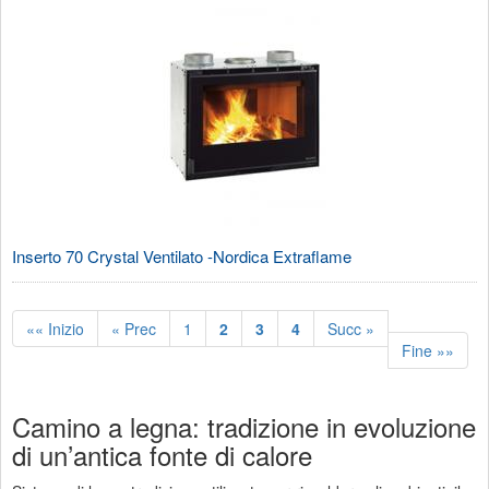
Inserto 70 Crystal Ventilato -Nordica Extraflame
«« Inizio
« Prec
1
2
3
4
Succ »
Fine »»
Camino a legna: tradizione in evoluzione
di un’antica fonte di calore