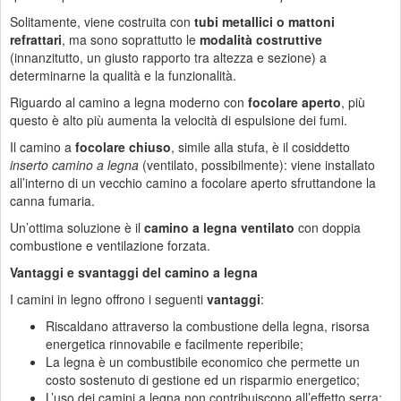
Solitamente, viene costruita con
tubi metallici o mattoni
refrattari
, ma sono soprattutto le
modalità costruttive
(innanzitutto, un giusto rapporto tra altezza e sezione) a
determinarne la qualità e la funzionalità.
Riguardo al camino a legna moderno con
focolare aperto
, più
questo è alto più aumenta la velocità di espulsione dei fumi.
Il camino a
focolare chiuso
, simile alla stufa, è il cosiddetto
inserto camino a legna
(ventilato, possibilmente): viene installato
all’interno di un vecchio camino a focolare aperto sfruttandone la
canna fumaria.
Un’ottima soluzione è il
camino a legna ventilato
con doppia
combustione e ventilazione forzata.
Vantaggi e svantaggi del camino a legna
I camini in legno offrono i seguenti
vantaggi
:
Riscaldano attraverso la combustione della legna, risorsa
energetica rinnovabile e facilmente reperibile;
La legna è un combustibile economico che permette un
costo sostenuto di gestione ed un risparmio energetico;
L’uso dei camini a legna non contribuiscono all’effetto serra;