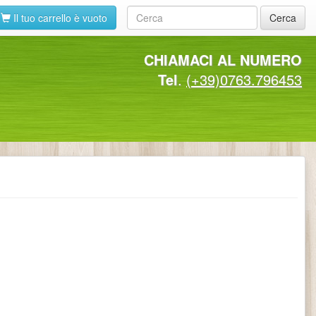
Il tuo carrello è vuoto
Cerca
CHIAMACI AL NUMERO
Tel
.
(+39)0763.796453