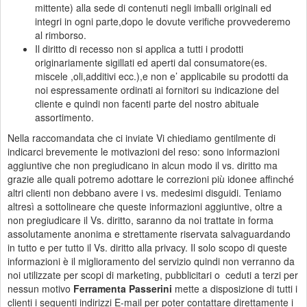
mittente) alla sede di contenuti negli imballi originali ed
integri in ogni parte,dopo le dovute verifiche provvederemo
al rimborso.
Il diritto di recesso non si applica a tutti i prodotti
originariamente sigillati ed aperti dal consumatore(es.
miscele ,oli,additivi ecc.),e non e’ applicabile su prodotti da
noi espressamente ordinati ai fornitori su indicazione del
cliente e quindi non facenti parte del nostro abituale
assortimento.
Nella raccomandata che ci inviate Vi chiediamo gentilmente di
indicarci brevemente le motivazioni del reso: sono informazioni
aggiuntive che non pregiudicano in alcun modo il vs. diritto ma
grazie alle quali potremo adottare le correzioni più idonee affinché
altri clienti non debbano avere i vs. medesimi disguidi. Teniamo
altresì a sottolineare che queste informazioni aggiuntive, oltre a
non pregiudicare il Vs. diritto, saranno da noi trattate in forma
assolutamente anonima e strettamente riservata salvaguardando
in tutto e per tutto il Vs. diritto alla privacy. Il solo scopo di queste
informazioni è il miglioramento del servizio quindi non verranno da
noi utilizzate per scopi di marketing, pubblicitari o ceduti a terzi per
nessun motivo
Ferramenta Passerini
mette a disposizione di tutti i
clienti i seguenti indirizzi E-mail per poter contattare direttamente i