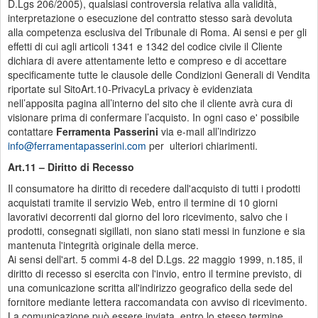
D.Lgs 206/2005), qualsiasi controversia relativa alla validità,
interpretazione o esecuzione del contratto stesso sarà devoluta
alla competenza esclusiva del Tribunale di Roma. Ai sensi e per gli
effetti di cui agli articoli 1341 e 1342 del codice civile il Cliente
dichiara di avere attentamente letto e compreso e di accettare
specificamente tutte le clausole delle Condizioni Generali di Vendita
riportate sul SitoArt.10-PrivacyLa privacy è evidenziata
nell’apposita pagina all’interno del sito che il cliente avrà cura di
visionare prima di confermare l’acquisto. In ogni caso e' possibile
contattare
Ferramenta Passerini
via e-mail all’indirizzo
info@ferramentapasserini.com
per ulteriori chiarimenti.
Art.11 – Diritto di Recesso
Il consumatore ha diritto di recedere dall'acquisto di tutti i prodotti
acquistati tramite il servizio Web, entro il termine di 10 giorni
lavorativi decorrenti dal giorno del loro ricevimento, salvo che i
prodotti, consegnati sigillati, non siano stati messi in funzione e sia
mantenuta l'integrità originale della merce.
Ai sensi dell'art. 5 commi 4-8 del D.Lgs. 22 maggio 1999, n.185, il
diritto di recesso si esercita con l'invio, entro il termine previsto, di
una comunicazione scritta all'indirizzo geografico della sede del
fornitore mediante lettera raccomandata con avviso di ricevimento.
La comunicazione può essere inviata, entro lo stesso termine,