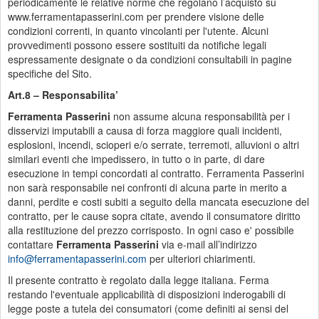
periodicamente le relative norme che regolano l’acquisto su
www.ferramentapasserini.com per prendere visione delle
condizioni correnti, in quanto vincolanti per l'utente. Alcuni
provvedimenti possono essere sostituiti da notifiche legali
espressamente designate o da condizioni consultabili in pagine
specifiche del Sito.
Art.8 – Responsabilita’
Ferramenta Passerini
non assume alcuna responsabilità per i
disservizi imputabili a causa di forza maggiore quali incidenti,
esplosioni, incendi, scioperi e/o serrate, terremoti, alluvioni o altri
similari eventi che impedissero, in tutto o in parte, di dare
esecuzione in tempi concordati al contratto. Ferramenta Passerini
non sarà responsabile nei confronti di alcuna parte in merito a
danni, perdite e costi subiti a seguito della mancata esecuzione del
contratto, per le cause sopra citate, avendo il consumatore diritto
alla restituzione del prezzo corrisposto. In ogni caso e' possibile
contattare
Ferramenta Passerini
via e-mail all’indirizzo
info@ferramentapasserini.com
per ulteriori chiarimenti.
Il presente contratto è regolato dalla legge italiana. Ferma
restando l'eventuale applicabilità di disposizioni inderogabili di
legge poste a tutela dei consumatori (come definiti ai sensi del