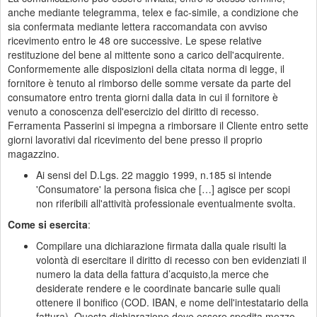
anche mediante telegramma, telex e fac-simile, a condizione che
sia confermata mediante lettera raccomandata con avviso
ricevimento entro le 48 ore successive. Le spese relative
restituzione del bene al mittente sono a carico dell'acquirente.
Conformemente alle disposizioni della citata norma di legge, il
fornitore è tenuto al rimborso delle somme versate da parte del
consumatore entro trenta giorni dalla data in cui il fornitore è
venuto a conoscenza dell'esercizio del diritto di recesso.
Ferramenta Passerini si impegna a rimborsare il Cliente entro sette
giorni lavorativi dal ricevimento del bene presso il proprio
magazzino.
Ai sensi del D.Lgs. 22 maggio 1999, n.185 si intende
'Consumatore' la persona fisica che […] agisce per scopi
non riferibili all'attività professionale eventualmente svolta.
Come si esercita
:
Compilare una dichiarazione firmata dalla quale risulti la
volontà di esercitare il diritto di recesso con ben evidenziati il
numero la data della fattura d’acquisto,la merce che
desiderate rendere e le coordinate bancarie sulle quali
ottenere il bonifico (COD. IBAN, e nome dell'intestatario della
fattura). Questa dichiarazione deve essere spedita mezzo