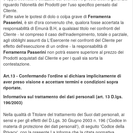
riguardo l'idoneità dei Prodotti per l'uso specifico pensato dal
Cliente.
Fatte salve le ipotesi di dolo o colpa grave di
Ferramenta
Passerini
, è sin d'ora convenuto che, qualora fosse accertata la
responsabilità di Emunà B.H, a qualsiasi titolo nei confronti del
Cliente - ivi compreso il caso dell'inadempimento, totale o parziale,
agli obblighi assunti da L'Esercente nei confronti del Cliente per
effetto dell'esecuzione di un ordine - la responsabilità di
Ferramenta Passerini
non potrà essere superiore al prezzo dei
Prodotti acquistati dal Cliente e per i quali sia sorta la
contestazione.
Art.13 - Confermando l'ordine si dichiara implicitamente di
aver preso visione e accettare termini e condizioni sopra
riportate.
Informativa sul trattamento dei dati personali (art. 13 D.lgs.
196/2003)
Nella qualità di Titolare del trattamento dei Suoi dati personali, ai
sensi e per gli effetti del D.Lgs. 30 Giugno 2003 n. 196 ('Codice in
materia di protezione dei dati personali'), di seguito 'Codice della
Privacy', con la presente La informa che la citata normativa