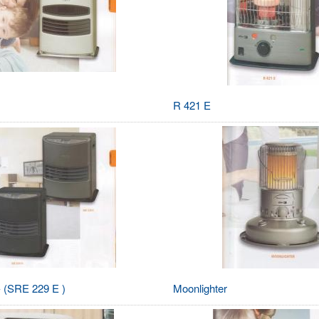
R 421 E
 (SRE 229 E )
Moonlighter