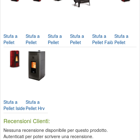
Stufa a
Stufa a
Stufa a
Stufa a
Stufa a
Stufa a
Pellet
Pellet
Pellet
Pellet
Pellet Falò
Pellet
Emma-
Emma
Souvenir
Teodora-
1cp-2cp-
Melinda
Nordica
Plus-
Steel-
Nordica...
Nordica...
Idro-
Extraflame
Nordica...
Nordica...
Nordica...
Stufa a
Stufa a
Pellet Iside
Pellet Hrv
Idro-
170 Steel
Recensioni Clienti:
Nordica...
Hydro...
Nessuna recensione disponibile per questo prodotto.
Autenticati per poter scrivere una recensione.