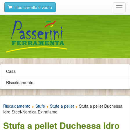
Il tuo carrello è vuoto
Toggl
navig
Casa
Riscaldamento
Riscaldamento
Stufe
Stufe a pellet
Stufa a pellet Duchessa
Idro Steel-Nordica Extraflame
Stufa a pellet Duchessa Idro