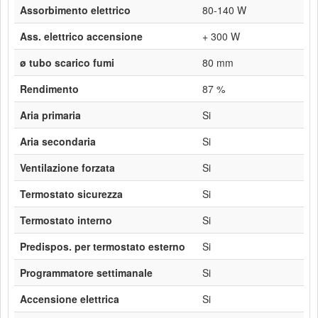
Assorbimento elettrico
80-140 W
Ass. elettrico accensione
+ 300 W
ø tubo scarico fumi
80 mm
Rendimento
87 %
Aria primaria
Si
Aria secondaria
Si
Ventilazione forzata
Si
Termostato sicurezza
Si
Termostato interno
Si
Predispos. per termostato esterno
Si
Programmatore settimanale
Si
Accensione elettrica
Si