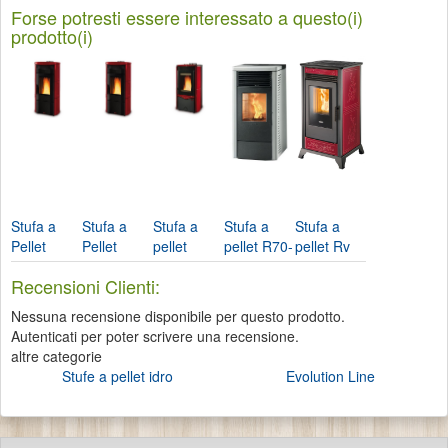
Forse potresti essere interessato a questo(i)
prodotto(i)
Stufa a
Stufa a
Stufa a
Stufa a
Stufa a
Pellet
Pellet
pellet
pellet R70-
pellet Rv
Emma-
Emma
Duchessa
Air Ravelli
80
Recensioni Clienti:
Nordica
Plus-
Idro-
ventilata-
Extraflame
Nordica...
Nordica...
Ravelli
Nessuna recensione disponibile per questo prodotto.
Autenticati per poter scrivere una recensione.
altre categorie
Stufe a pellet idro
Evolution Line