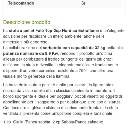
Telecomando
Si
Descrizione prodotto
La
stufa a pellet Falò 1cp-2cp Nordica Extraflame
è un'elegante
soluzione per riscaldare un intero ambiente, anche delle
dimensioni più generose.
La collaborazione del
serbatoio con capacità da 32 kg
unita alla
potenza nominale da 8,9 Kw
, rendono il prodotto un'ottima
alleata per combattere il freddo pungente dei giorni più critici
dell'anno: la stufa è rivestita in elegante maiolica e frontalmente
dispone di un vetro ceramico resistente a 750°, che offre una
visuale molto generosa della fiamma.
La base della stufa a pellet è molto particolare, la figura totale
ricorda da vicino quella di un classico caminetto in muratura: il
bordo sporgente è ideale per poggiarvi piccoli vasetti od oggetti di
abbellimento per il soggiorno o per qualunque altro tipo di stanza.
Con focolare in ghisa e sistema di caricamento frontale, la stufa
ventilata si presenta come un'opzione completa e funzionale.
1 cp Giallo /Panca sabbia 2 cp Sabbia/Panca salmone