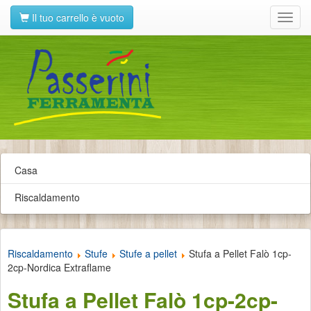
Il tuo carrello è vuoto
Toggl
navig
Casa
Riscaldamento
Riscaldamento
Stufe
Stufe a pellet
Stufa a Pellet Falò 1cp-
2cp-Nordica Extraflame
Stufa a Pellet Falò 1cp-2cp-