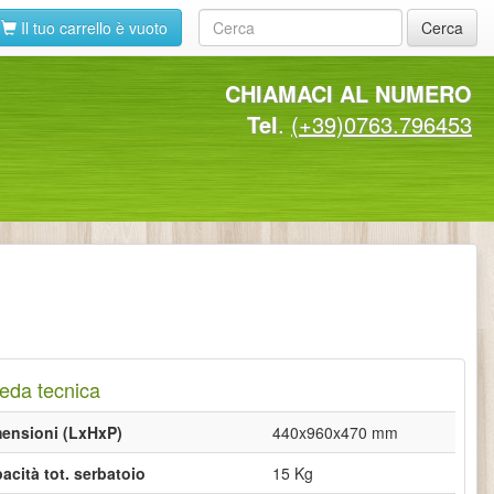
Il tuo carrello è vuoto
Cerca
CHIAMACI AL NUMERO
Tel
.
(+39)0763.796453
eda tecnica
ensioni (LxHxP)
440x960x470 mm
acità tot. serbatoio
15 Kg