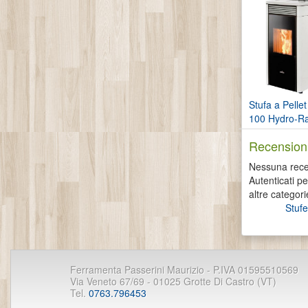
Stufa a Pelle
100 Hydro-Ra
Recensioni
Nessuna recen
Autenticati p
altre categori
Stufe
Ferramenta Passerini Maurizio - P.IVA 01595510569
Via Veneto 67/69 - 01025 Grotte Di Castro (VT)
Tel.
0763.796453