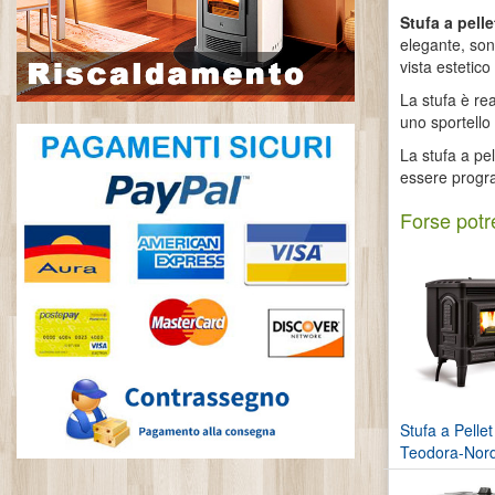
Stufa a pelle
elegante, son
vista estetico
La stufa è re
uno sportello
La stufa a pe
essere progra
Forse potre
Stufa a Pellet
Teodora-Nordi