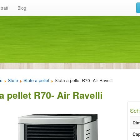
trati
Blog
to
Stufe
Stufe a pellet
Stufa a pellet R70- Air Ravelli
a pellet R70- Air Ravelli
Sch
Dim
Cap