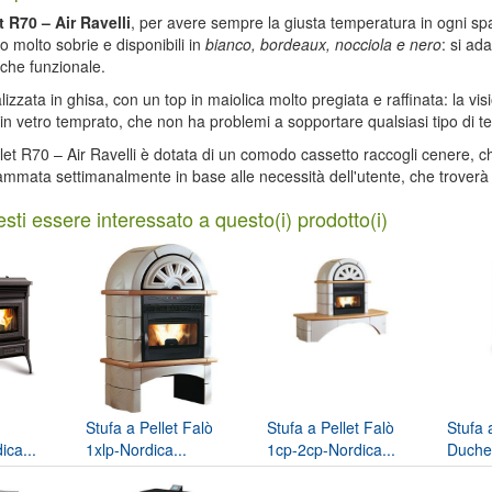
t R70 – Air Ravelli
, per avere sempre la giusta temperatura in ogni sp
o molto sobrie e disponibili in
bianco, bordeaux, nocciola e nero
: si ad
 che funzionale.
alizzata in ghisa, con un top in maiolica molto pregiata e raffinata: la 
 in vetro temprato, che non ha problemi a sopportare qualsiasi tipo di 
llet R70 – Air Ravelli è dotata di un comodo cassetto raccogli cenere, ch
mmata settimanalmente in base alle necessità dell'utente, che troverà 
sti essere interessato a questo(i) prodotto(i)
Stufa a Pellet Falò
Stufa a Pellet Falò
Stufa 
ca...
1xlp-Nordica...
1cp-2cp-Nordica...
Duche
Nordic