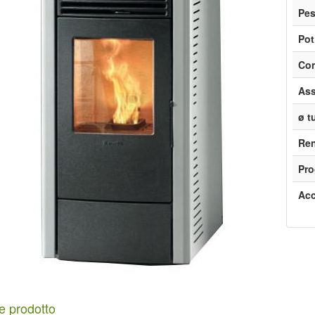
Pe
Pot
Con
Ass
ø t
Re
Pro
Acc
e prodotto