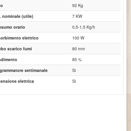
so
92 Kg
. nominale (utile)
7 KW
sumo orario
0,5-1,5 Kg/h
orbimento elettrico
100 W
ubo scarico fumi
80 mm
ndimento
85 %
grammatore settimanale
Si
ensione elettrica
Si