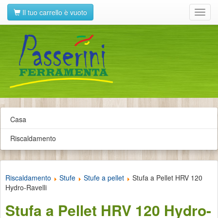
Il tuo carrello è vuoto
Toggl
navig
Casa
Riscaldamento
Riscaldamento
Stufe
Stufe a pellet
Stufa a Pellet HRV 120
Hydro-Ravelli
Stufa a Pellet HRV 120 Hydro-