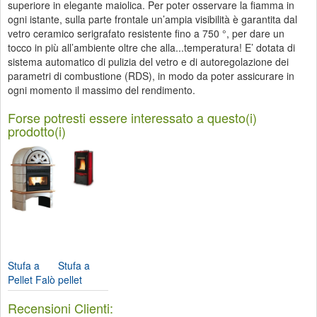
superiore in elegante maiolica. Per poter osservare la fiamma in
ogni istante, sulla parte frontale un’ampia visibilità è garantita dal
vetro ceramico serigrafato resistente fino a 750 °, per dare un
tocco in più all’ambiente oltre che alla...temperatura! E’ dotata di
sistema automatico di pulizia del vetro e di autoregolazione dei
parametri di combustione (RDS), in modo da poter assicurare in
ogni momento il massimo del rendimento.
Forse potresti essere interessato a questo(i)
prodotto(i)
Stufa a
Stufa a
Pellet Falò
pellet
1xlp-
Duchessa
Recensioni Clienti:
Nordica...
Idro-