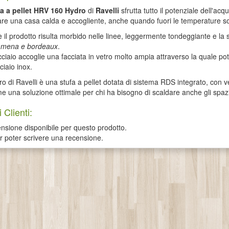
a a pellet
HRV 160 Hydro
di
Ravelli
sfrutta tutto il potenziale dell'a
vare una casa calda e accogliente, anche quando fuori le temperature son
il prodotto risulta morbido nelle linee, leggermente tondeggiante e la st
amena e bordeaux
.
'acciaio accoglie una facciata in vetro molto ampia attraverso la quale 
ciaio inox.
 di Ravelli è una stufa a pellet dotata di sistema RDS integrato, con v
e una soluzione ottimale per chi ha bisogno di scaldare anche gli spaz
 Clienti:
sione disponibile per questo prodotto.
er poter scrivere una recensione.