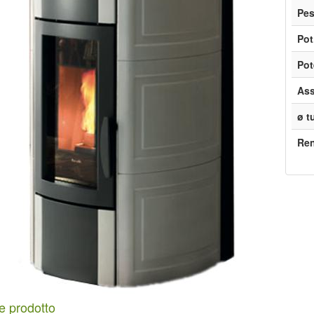
Pe
Pot
Pot
Ass
ø t
Re
e prodotto