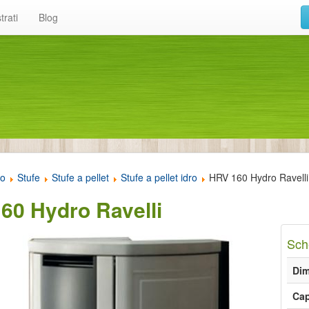
trati
Blog
to
Stufe
Stufe a pellet
Stufe a pellet idro
HRV 160 Hydro Ravelli
60 Hydro Ravelli
Sch
Dim
Cap