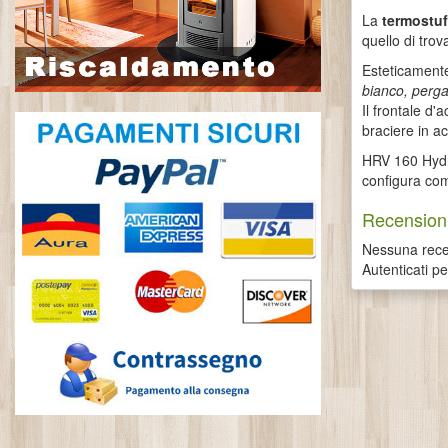
La
termostuf
quello di tro
Esteticamente 
bianco, perg
Il frontale d
braciere in ac
HRV 160 Hydro
configura com
Recensioni
Nessuna recen
Autenticati p