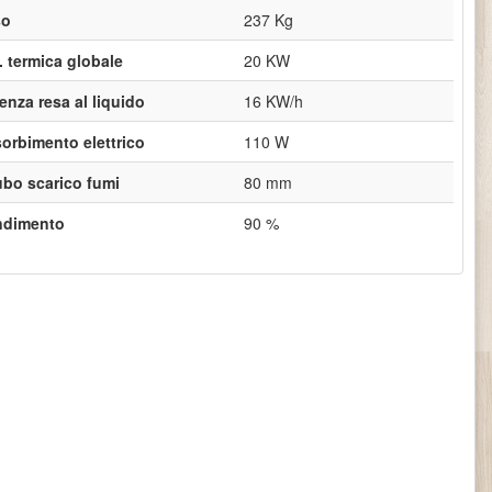
so
237 Kg
. termica globale
20 KW
enza resa al liquido
16 KW/h
orbimento elettrico
110 W
ubo scarico fumi
80 mm
ndimento
90 %