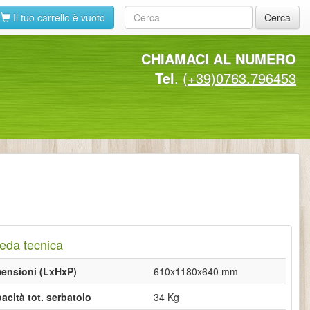
Il tuo carrello è vuoto
Cerca
CHIAMACI AL NUMERO
Tel
.
(+39)0763.796453
eda tecnica
ensioni (LxHxP)
610x1180x640 mm
acità tot. serbatoio
34 Kg