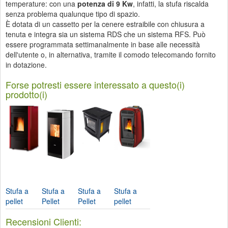
temperature: con una
potenza di 9 Kw
, infatti, la stufa riscalda
senza problema qualunque tipo di spazio.
È dotata di un cassetto per la cenere estraibile con chiusura a
tenuta e integra sia un sistema RDS che un sistema RFS. Può
essere programmata settimanalmente in base alle necessità
dell'utente o, in alternativa, tramite il comodo telecomando fornito
in dotazione.
Forse potresti essere interessato a questo(i)
prodotto(i)
Stufa a
Stufa a
Stufa a
Stufa a
pellet
Pellet
Pellet
pellet
Dorina-
Rv100
Spillo-
Agata
Recensioni Clienti:
Nordica
ventilata-
Ravelli
versione...