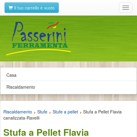
Il tuo carrello è vuoto
Toggl
navig
Casa
Riscaldamento
Riscaldamento
Stufe
Stufe a pellet
Stufa a Pellet Flavia
canalizzata-Ravelli
Stufa a Pellet Flavia