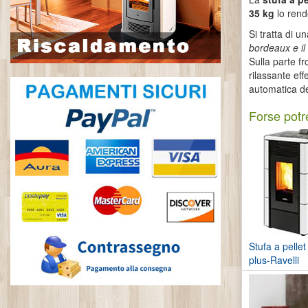
35 kg
lo rend
Si tratta di u
bordeaux e il
Sulla parte f
rilassante ef
automatica d
Forse potre
Stufa a pellet
plus-Ravelli