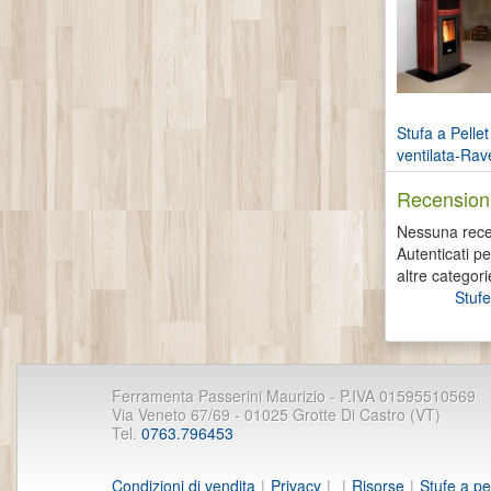
Stufa a Pellet
ventilata-Rave
Recensioni
Nessuna recen
Autenticati p
altre categori
Stufe
Ferramenta Passerini Maurizio - P.IVA 01595510569
Via Veneto 67/69 - 01025 Grotte Di Castro (VT)
Tel.
0763.796453
Condizioni di vendita
|
Privacy
|
|
Risorse
|
Stufe a pe