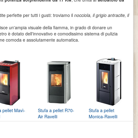
te perfette per tutti i gusti: troviamo il
nocciola, il grigio antracite, il
ntisce un'ampia visuale della fiamma, in grado di donare un
vetro è dotato dell'innovativo e comodissimo sistema di pulizia
one comoda e assolutamente automatica.
a pellet Mavì-
Stufa a pellet R70-
Stufa a pellet
i
Air Ravelli
Monica-Ravelli