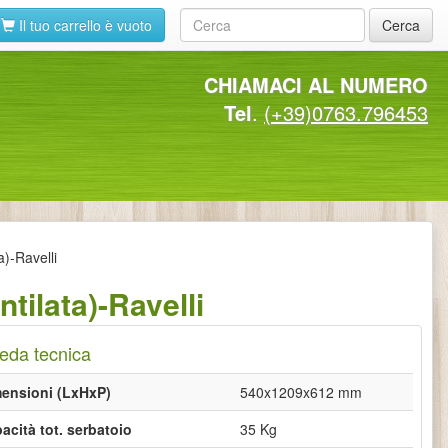
Il tuo carrello è vuoto
Cerca
CHIAMACI AL NUMERO
Tel
.
(+39)0763.796453
a)-Ravelli
tilata)-Ravelli
eda tecnica
ensioni (LxHxP)
540x1209x612 mm
acità tot. serbatoio
35 Kg