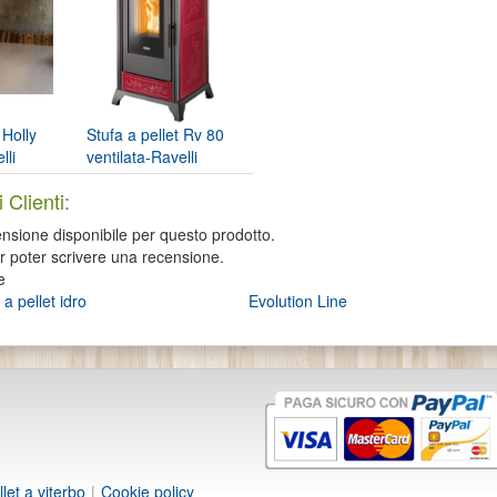
 Holly
Stufa a pellet Rv 80
lli
ventilata-Ravelli
 Clienti:
sione disponibile per questo prodotto.
er poter scrivere una recensione.
e
 a pellet idro
Evolution Line
llet a viterbo
|
Cookie policy