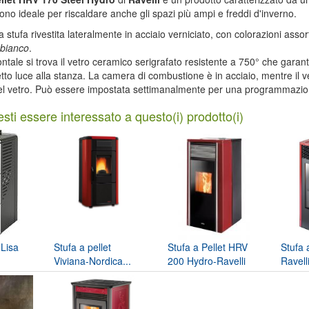
ono ideale per riscaldare anche gli spazi più ampi e freddi d'inverno.
na stufa rivestita lateralmente in acciaio verniciato, con colorazioni assorti
 bianco
.
rontale si trova il vetro ceramico serigrafato resistente a 750° che gara
fetto luce alla stanza. La camera di combustione è in acciaio, mentre il 
el vetro. Può essere impostata settimanalmente per una programmazi
sti essere interessato a questo(i) prodotto(i)
 Lisa
Stufa a pellet
Stufa a Pellet HRV
Stufa 
Viviana-Nordica...
200 Hydro-Ravelli
Ravell