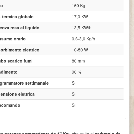
so
160 Kg
. termica globale
17,0 KW
enza resa al liquido
13,5 KW/h
sumo orario
0,6-3,0 Kg/h
orbimento elettrico
10-50 W
ubo scarico fumi
80 mm
ndimento
90 %
grammatore settimanale
Si
ensione elettrica
Si
lecomando
Si
una
potenza sorprendente da 17 Kw
, che unita al
serbatoio da