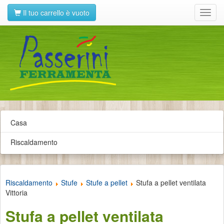
Il tuo carrello è vuoto
Toggl
navig
Casa
Riscaldamento
Riscaldamento
Stufe
Stufe a pellet
Stufa a pellet ventilata
Vittoria
Stufa a pellet ventilata