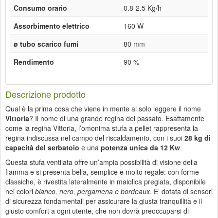
Consumo orario
0.8-2.5 Kg/h
Assorbimento elettrico
160 W
ø tubo scarico fumi
80 mm
Rendimento
90 %
Descrizione prodotto
Qual è la prima cosa che viene in mente al solo leggere il nome
Vittoria
? Il nome di una grande regina del passato. Esattamente
come la regina Vittoria, l’omonima stufa a pellet rappresenta la
regina indiscussa nel campo del riscaldamento, con i suoi
28 kg di
capacità del serbatoio
e una
potenza unica da 12 Kw
.
Questa stufa ventilata offre un’ampia possibilità di visione della
fiamma e si presenta bella, semplice e molto regale: con forme
classiche, è rivestita lateralmente in maiolica pregiata, disponibile
nei colori
bianco, nero, pergamena e bordeaux
. E’ dotata di sensori
di sicurezza fondamentali per assicurare la giusta tranquillità e il
giusto comfort a ogni utente, che non dovrà preoccuparsi di