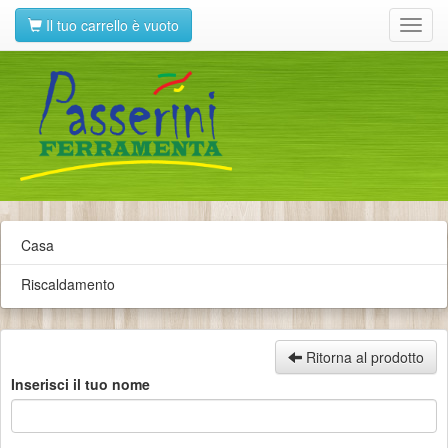
Il tuo carrello è vuoto
Toggl
navig
Casa
Riscaldamento
Ritorna al prodotto
Inserisci il tuo nome