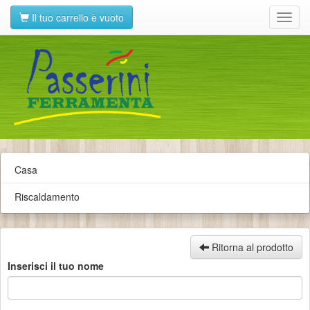
Il tuo carrello è vuoto
Toggl
navig
Casa
Riscaldamento
Ritorna al prodotto
Inserisci il tuo nome