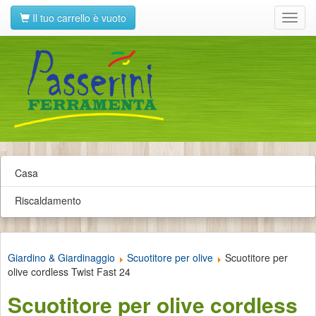
Il tuo carrello è vuoto
Toggl
navig
Casa
Riscaldamento
Giardino & Giardinaggio
Scuotitore per olive
Scuotitore per
olive cordless Twist Fast 24
Scuotitore per olive cordless