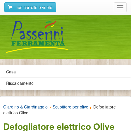
Il tuo carrello è vuoto
Toggl
navig
Casa
Riscaldamento
Giardino & Giardinaggio
Scuotitore per olive
Defogliatore
elettrico Olive
Defogliatore elettrico Olive