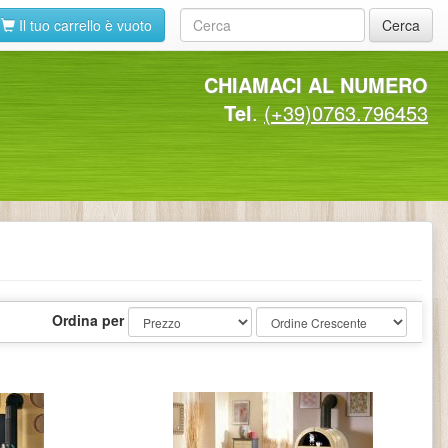
Il tuo carrello è vuoto
Cerca
CHIAMACI AL NUMERO
Tel
.
(+39)0763.796453
Ordina per