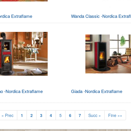
rdica Extraflame
Wanda Classic -Nordica Extraf
 -Nordica Extraflame
Giada -Nordica Extraflame
« Prec
1
2
3
4
5
6
7
Succ »
Fine »»