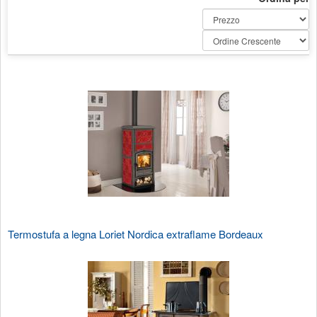
Termostufa a legna Loriet Nordica extraflame Bordeaux