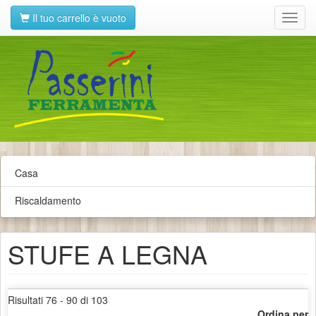
Il tuo carrello è vuoto
Toggl
navig
Casa
Riscaldamento
STUFE A LEGNA
Risultati 76 - 90 di 103
Ordina per