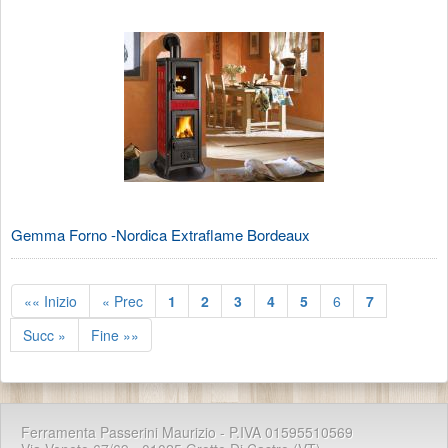
Gemma Forno -Nordica Extraflame Bordeaux
«« Inizio
« Prec
1
2
3
4
5
6
7
Succ »
Fine »»
Ferramenta Passerini Maurizio - P.IVA 01595510569