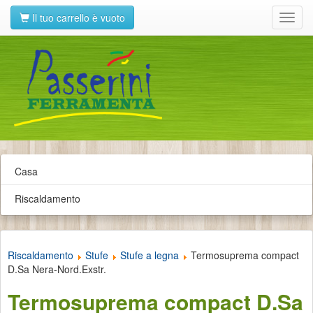
Il tuo carrello è vuoto
Toggl
navig
Casa
Riscaldamento
Riscaldamento
Stufe
Stufe a legna
Termosuprema compact
D.Sa Nera-Nord.Exstr.
Termosuprema compact D.Sa