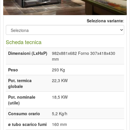
Seleziona variante
:
Scheda tecnica
Dimensioni (LxHxP)
982x881x682 Forno 307x418x430
mm
Peso
293 Kg
Pot. termica
22,3 KW
globale
Pot. nominale
18,5 KW
(utile)
Consumo orario
5,2 Kg/h
ø tubo scarico fumi
160 mm