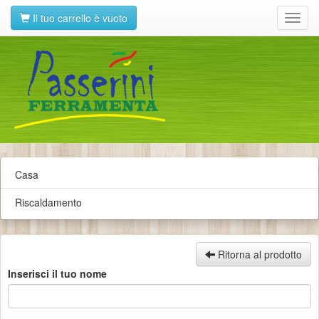
Il tuo carrello è vuoto
Toggl
navig
Casa
Riscaldamento
Ritorna al prodotto
Inserisci il tuo nome