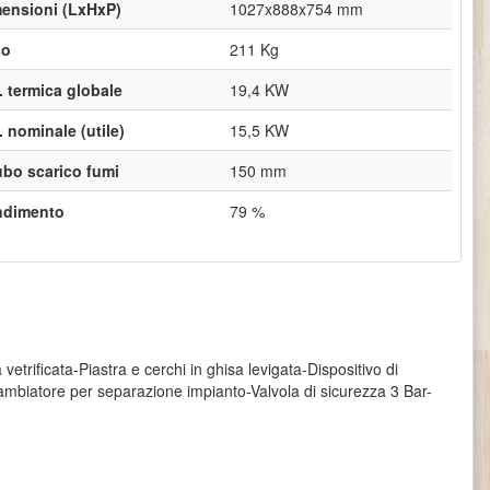
ensioni (LxHxP)
1027x888x754 mm
so
211 Kg
. termica globale
19,4 KW
. nominale (utile)
15,5 KW
ubo scarico fumi
150 mm
ndimento
79 %
etrificata-Piastra e cerchi in ghisa levigata-Dispositivo di
cambiatore per separazione impianto-Valvola di sicurezza 3 Bar-