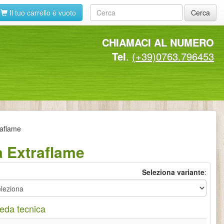
Il tuo carrello è vuoto
Cerca
CHIAMACI AL NUMERO
Tel
.
(+39)0763.796453
aflame
 Extraflame
Seleziona variante
:
eda tecnica