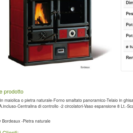
Dim
Pe
Pot
Pot
ø t
Re
e prodotto
in maiolica o pietra naturale-Forno smaltato panoramico-Telaio in ghisa v
.incluso-Centralina di controllo -2 circolatori-Vaso espansione 8 Lt.-S
y Bordeaux -Pietra naturale
 Clienti: