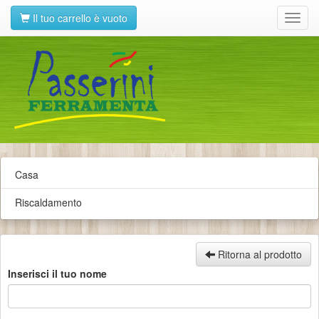
Il tuo carrello è vuoto
Toggl
navig
Casa
Riscaldamento
Ritorna al prodotto
Inserisci il tuo nome