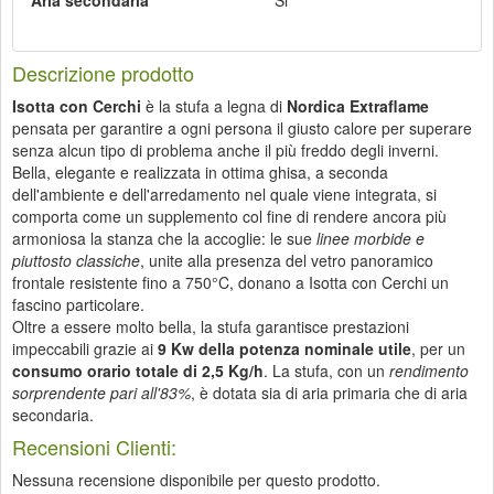
Aria secondaria
Si
Descrizione prodotto
Isotta con Cerchi
è la stufa a legna di
Nordica Extraflame
pensata per garantire a ogni persona il giusto calore per superare
senza alcun tipo di problema anche il più freddo degli inverni.
Bella, elegante e realizzata in ottima ghisa, a seconda
dell'ambiente e dell'arredamento nel quale viene integrata, si
comporta come un supplemento col fine di rendere ancora più
armoniosa la stanza che la accoglie: le sue
linee morbide e
piuttosto classiche
, unite alla presenza del vetro panoramico
frontale resistente fino a 750°C, donano a Isotta con Cerchi un
fascino particolare.
Oltre a essere molto bella, la stufa garantisce prestazioni
impeccabili grazie ai
9 Kw della potenza nominale utile
, per un
consumo orario totale di 2,5 Kg/h
. La stufa, con un
rendimento
sorprendente pari all'83%
, è dotata sia di aria primaria che di aria
secondaria.
Recensioni Clienti:
Nessuna recensione disponibile per questo prodotto.