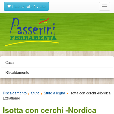
Il tuo carrello è vuoto
Toggl
navig
Casa
Riscaldamento
Riscaldamento
Stufe
Stufe a legna
Isotta con cerchi -Nordica
Extraflame
Isotta con cerchi -Nordica