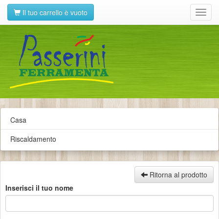
Il tuo carrello è vuoto
Toggl
navig
Casa
Riscaldamento
Ritorna al prodotto
Inserisci il tuo nome