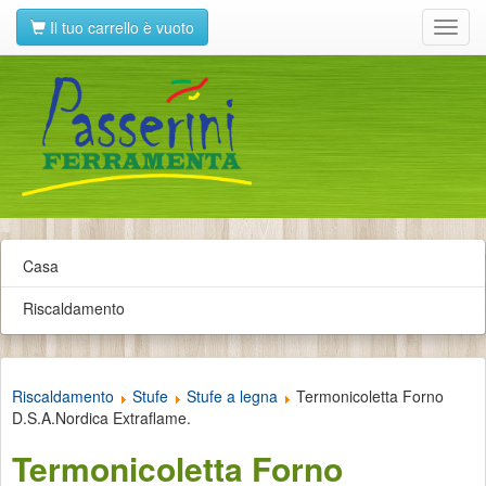
Il tuo carrello è vuoto
Toggl
navig
Casa
Riscaldamento
Riscaldamento
Stufe
Stufe a legna
Termonicoletta Forno
D.S.A.Nordica Extraflame.
Termonicoletta Forno