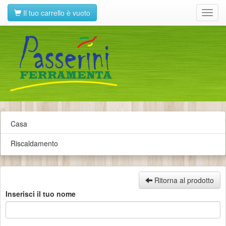
Il tuo carrello è vuoto
Toggl
navig
Casa
Riscaldamento
Ritorna al prodotto
Inserisci il tuo nome