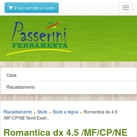
Il tuo carrello è vuoto
Toggl
navig
Casa
Riscaldamento
Riscaldamento
Stufe
Stufe a legna
Romantica dx 4.5
/MF/CP/NE Nord.Exstr..
Romantica dx 4.5 /MF/CP/NE