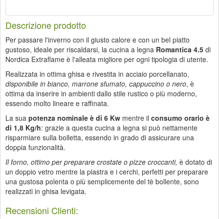
Descrizione prodotto
Per passare l'inverno con il giusto calore e con un bel piatto
gustoso, ideale per riscaldarsi, la cucina a legna
Romantica 4.5
di
Nordica Extraflame è l'alleata migliore per ogni tipologia di utente.
Realizzata in ottima ghisa e rivestita in acciaio porcellanato,
disponibile in bianco, marrone sfumato, cappuccino o nero
, è
ottima da inserire in ambienti dallo stile rustico o più moderno,
essendo molto lineare e raffinata.
La sua
potenza nominale è di 6 Kw
mentre il
consumo orario è
di 1,8 Kg/h
: grazie a questa cucina a legna si può nettamente
risparmiare sulla bolletta, essendo in grado di assicurare una
doppia funzionalità.
Il forno, ottimo per preparare crostate o pizze croccanti,
è dotato di
un doppio vetro mentre la piastra e i cerchi, perfetti per preparare
una gustosa polenta o più semplicemente del tè bollente, sono
realizzati in ghisa levigata.
Recensioni Clienti: