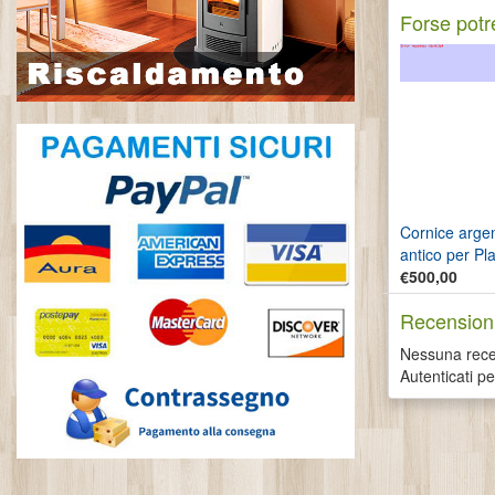
Forse potre
Cornice arge
antico per P
80:26
€500,00
Recensioni
Nessuna recen
Autenticati p