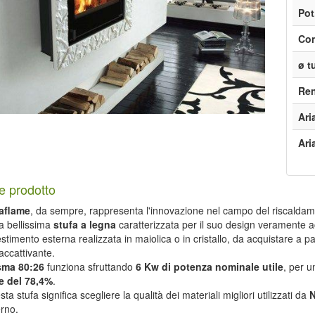
Pot
Con
ø t
Re
Ari
Ari
e prodotto
aflame
, da sempre, rappresenta l'innovazione nel campo del riscalda
na bellissima
stufa a legna
caratterizzata per il suo design veramente a
estimento esterna realizzata in maiolica o in cristallo, da acquistare a 
accattivante.
sma 80:26
funziona sfruttando
6 Kw di potenza nominale utile
, per 
e del 78,4%
.
ta stufa significa scegliere la qualità dei materiali migliori utilizzati da
N
rno.