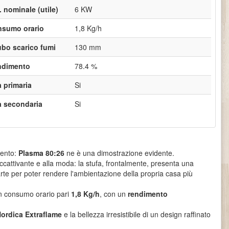
. nominale (utile)
6 KW
sumo orario
1,8 Kg/h
ubo scarico fumi
130 mm
ndimento
78.4 %
a primaria
Si
a secondaria
Si
mento:
Plasma 80:26
ne è una dimostrazione evidente.
ccattivante e alla moda: la stufa, frontalmente, presenta una
parte per poter rendere l'ambientazione della propria casa più
un consumo orario pari
1,8 Kg/h
, con un
rendimento
ordica Extraflame
e la bellezza irresistibile di un design raffinato