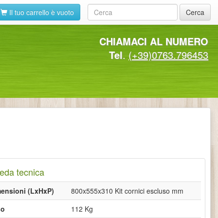
Il tuo carrello è vuoto
Cerca
CHIAMACI AL NUMERO
Tel
.
(+39)0763.796453
eda tecnica
ensioni (LxHxP)
800x555x310 Kit cornici escluso mm
so
112 Kg