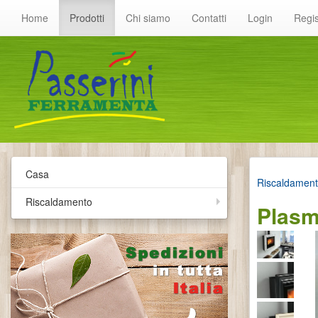
Home
Prodotti
Chi siamo
Contatti
Login
Regis
Casa
Riscaldamen
Riscaldamento
Plasm