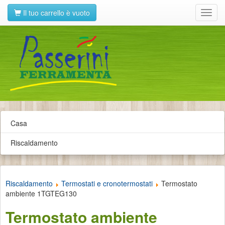
Il tuo carrello è vuoto
Toggl
navig
Casa
Riscaldamento
Riscaldamento
Termostati e cronotermostati
Termostato
ambiente 1TGTEG130
Termostato ambiente